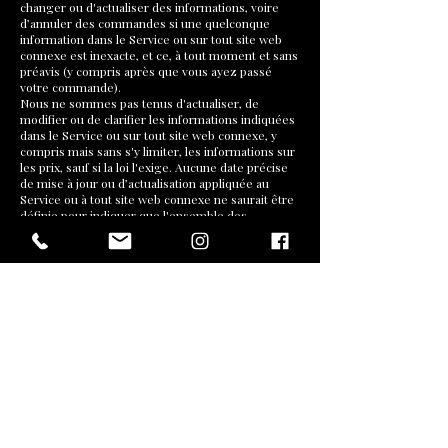
changer ou d'actualiser des informations, voire
d’annuler des commandes si une quelconque
information dans le Service ou sur tout site web
connexe est inexacte, et ce, à tout moment et sans
préavis (y compris après que vous ayez passé
votre commande).
Nous ne sommes pas tenus d'actualiser, de
modifier ou de clarifier les informations indiquées
dans le Service ou sur tout site web connexe, y
compris mais sans s'y limiter, les informations sur
les prix, sauf si la loi l'exige. Aucune date précise
de mise à jour ou d’actualisation appliquée au
Service ou à tout site web connexe ne saurait être
définie pour indiquer que l'ensemble des
informations offertes dans le Service ou sur tout
site web connexe ont été modifiées ou mises à
jour.
ARTICLE 13 – UTILISATIONS INTERDITES
En plus des autres interdictions énoncées dans les
Conditions d’utilisation, il vous est interdit
d’utiliser le site ou son contenu :
(a) à des fins illégales ; (b) pour inciter des tiers à
réaliser des actes illégaux ou à y prendre part ; (c)
pour enfreindre toute ordonnance locale ou toute
réglementation, règle ou loi internationale,
fédérale, provinciale ou étatique ; (d) pour