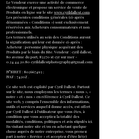
Le Vendeur exerce une activité de commerce
électronique et propose un service de vente de
Produits en ligne sur le site
www.cyrildallest.com
Les présentes conditions générales (ci-après
dénommées « Conditions ») sont exclusivement
réservées aux Acheteurs consommateurs et non
professionnels.
Les termes utilisés au sein des Conditions auront
la signification qui leur est donnée ci-après :
Acheteur : personne physique acquérant des
Produits par le biais du Site. Vendeur : cyril dallest,
80 avenue du port, 83270 st cyr sur mer -
0.24.44.20.80
cyrildallestphotography@gmail.com
N°SIRET :
802667493
;
NAF : 7420Z .
Ce site web est exploité par Cyril Dallest. Partout
sur le site, nous employons les termes « nous », «
notre » et « nos » en référence à Cyril Dallest. Ce
site web, y compris l'ensemble des informations,
outils et services auquel il donne accès, est offert
par Cyril Dallest à l'utilisateur que vous êtes, à
condition que vous acceptiez la totalité des
modalités, conditions, politiques et avis stipulés ici.
En visitant notre site et/ou en achetant quelque
chose auprès de notre entreprise, vous prenez
part à notre « Service » et acceptez d'être lié(e)