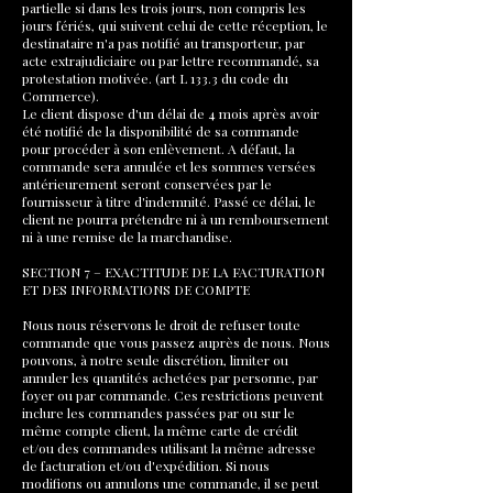
partielle si dans les trois jours, non compris les
jours fériés, qui suivent celui de cette réception, le
destinataire n'a pas notifié au transporteur, par
acte extrajudiciaire ou par lettre recommandé, sa
protestation motivée. (art L 133.3 du code du
Commerce).
Le client dispose d'un délai de 4 mois après avoir
été notifié de la disponibilité de sa commande
pour procéder à son enlèvement. A défaut, la
commande sera annulée et les sommes versées
antérieurement seront conservées par le
fournisseur à titre d'indemnité. Passé ce délai, le
client ne pourra prétendre ni à un remboursement
ni à une remise de la marchandise.
SECTION 7 – EXACTITUDE DE LA FACTURATION
ET DES INFORMATIONS DE COMPTE
Nous nous réservons le droit de refuser toute
commande que vous passez auprès de nous. Nous
pouvons, à notre seule discrétion, limiter ou
annuler les quantités achetées par personne, par
foyer ou par commande. Ces restrictions peuvent
inclure les commandes passées par ou sur le
même compte client, la même carte de crédit
et/ou des commandes utilisant la même adresse
de facturation et/ou d'expédition. Si nous
modifions ou annulons une commande, il se peut